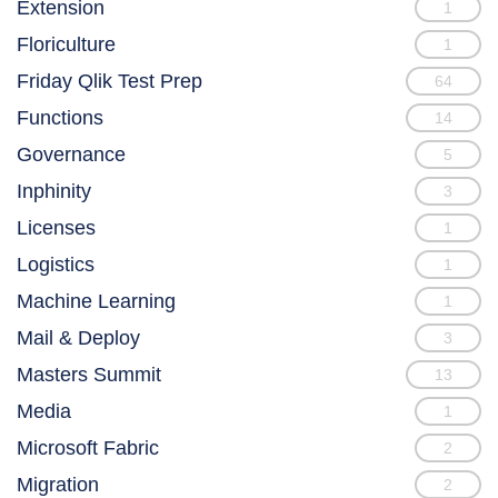
Extension
1
Floriculture
1
Friday Qlik Test Prep
64
Functions
14
Governance
5
Inphinity
3
Licenses
1
Logistics
1
Machine Learning
1
Mail & Deploy
3
Masters Summit
13
Media
1
Microsoft Fabric
2
Migration
2