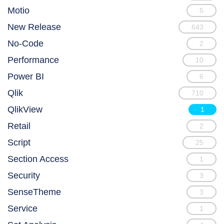
Motio
5
New Release
643
No-Code
2
Performance
10
Power BI
6
Qlik
710
QlikView
1
Retail
2
Script
25
Section Access
1
Security
3
SenseTheme
3
Service
1