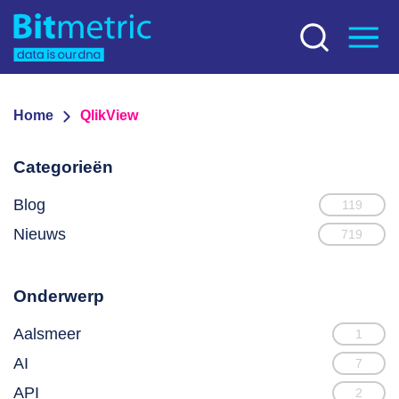
Home
QlikView
Categorieën
Blog
119
Nieuws
719
Onderwerp
Aalsmeer
1
AI
7
API
2