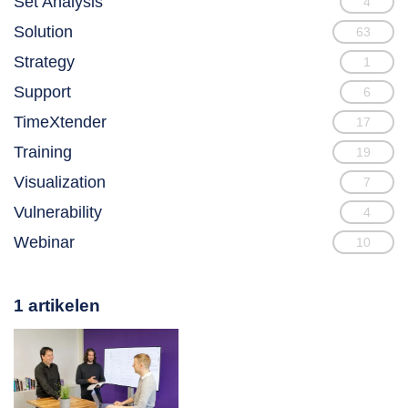
Set Analysis
4
Solution
63
Strategy
1
Support
6
TimeXtender
17
Training
19
Visualization
7
Vulnerability
4
Webinar
10
1 artikelen