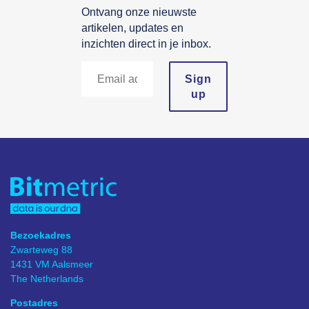
Ontvang onze nieuwste
artikelen, updates en
inzichten direct in je inbox.
Sign
up
Bezoekadres
Zwarteweg 88
1431 VM Aalsmeer
The Netherlands
Postadres