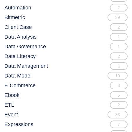
Automation
2
Bitmetric
39
Client Case
2
Data Analysis
1
Data Governance
1
Data Literacy
2
Data Management
1
Data Model
10
E-Commerce
3
Ebook
5
ETL
2
Event
36
Expressions
7