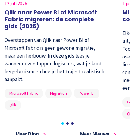
12 juli 2026
1 juli
Qlik naar Power BI of Microsoft
Migr
Fabric migreren: de complete
com
gids (2026)
Elke 
Overstappen van Qlik naar Power BI of
uit, 
Microsoft Fabric is geen gewone migratie,
Toch 
maar een herbouw. In deze gids lees je
over 
wanneer overstappen logisch is, wat je kunt
licen
hergebruiken en hoe je het traject realistisch
compl
aanpakt.
meene
een p
Microsoft Fabric
Migration
Power BI
Gov
Qlik
Qlik
Meer Blog
Meer Nieuws